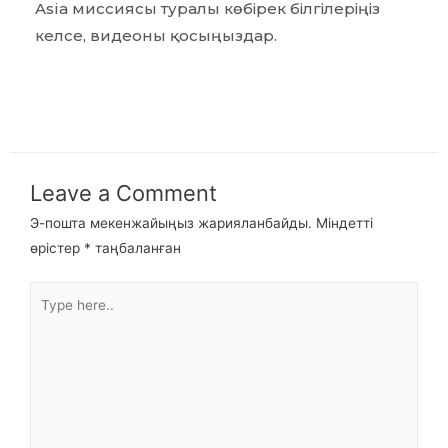
Asia миссиясы туралы көбірек білгілеріңіз
келсе, видеоны қосыңыздар.
Leave a Comment
Э-пошта мекенжайыңыз жарияланбайды.
Міндетті
өрістер
*
таңбаланған