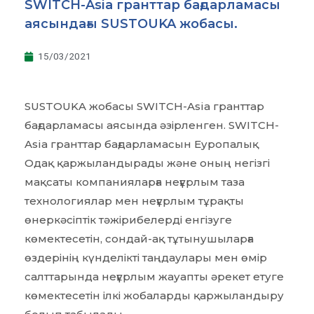
SWITCH-Asia гранттар бағдарламасы
аясындағы SUSTOUKA жобасы.
15/03/2021
SUSTOUKA жобасы SWITCH-Asia гранттар
бағдарламасы аясында әзірленген. SWITCH-
Asia гранттар бағдарламасын Еуропалық
Одақ қаржыландырады және оның негізгі
мақсаты компанияларға неғұрлым таза
технологиялар мен неғұрлым тұрақты
өнеркәсіптік тәжірибелерді енгізуге
көмектесетін, сондай-ақ тұтынушыларға
өздерінің күнделікті таңдаулары мен өмір
салттарында неғұрлым жауапты әрекет етуге
көмектесетін ілкі жобаларды қаржыландыру