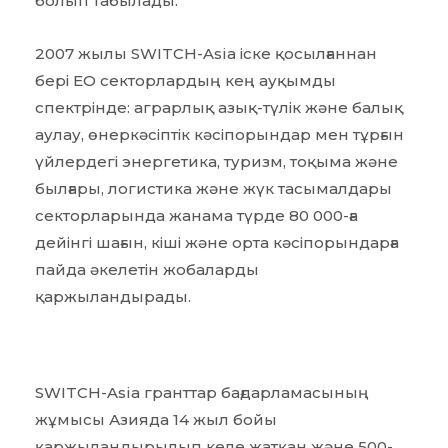
болып табылады.
2007 жылы SWITCH-Asia іске қосылғаннан
бері ЕО секторлардың кең ауқымды
спектрінде: аграрлық азық-түлік және балық
аулау, өнеркәсіптік кәсіпорындар мен тұрғын
үйлердегі энергетика, туризм, тоқыма және
былғары, логистика және жүк тасымалдары
секторларында жанама түрде 80 000-ға
дейінгі шағын, кіші және орта кәсіпорындарға
пайда әкелетін жобаларды
қаржыландырады.
SWITCH-Asia гранттар бағдарламасының
жұмысы Азияда 14 жыл бойы
қаржыландырылып келе жатқан және 500-