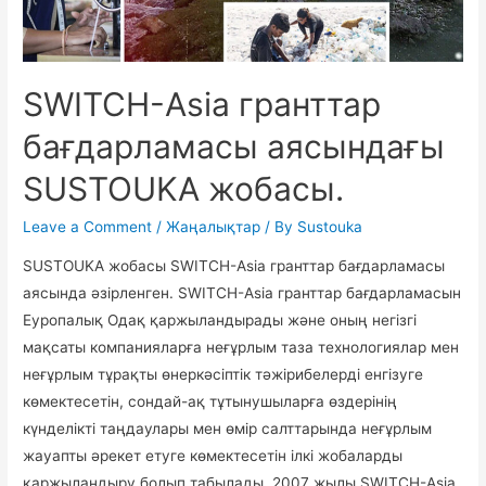
SWITCH-Asia гранттар
бағдарламасы аясындағы
SUSTOUKA жобасы.
Leave a Comment
/
Жаңалықтар
/ By
Sustouka
SUSTOUKA жобасы SWITCH-Asia гранттар бағдарламасы
аясында әзірленген. SWITCH-Asia гранттар бағдарламасын
Еуропалық Одақ қаржыландырады және оның негізгі
мақсаты компанияларға неғұрлым таза технологиялар мен
неғұрлым тұрақты өнеркәсіптік тәжірибелерді енгізуге
көмектесетін, сондай-ақ тұтынушыларға өздерінің
күнделікті таңдаулары мен өмір салттарында неғұрлым
жауапты әрекет етуге көмектесетін ілкі жобаларды
қаржыландыру болып табылады. 2007 жылы SWITCH-Asia