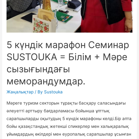
5 күндік марафон Семинар
SUSTOUKA = Білім + Мәре
сызығындағы
меморандумдар.
Жаңалықтар
/ By
Sustouka
Мәреге туризм секторын тұрақты басқару саласындағы
әлеуетті арттыру бағдарламасы бойынша ұлттық
сарапшыларды оқытудың 5 күндік марафоны келді.Бір апта
бойы қазақстандық жетекші спикерлер мен халықаралық
ұйымдардың өкілдері мен еуропалық сарапшылар ұсынған