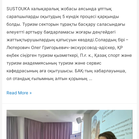
SUSTOUKA халықаралық жобасы аясында ұлттық
сарапшыларды оқытудың 5 күндік процесі қарқынды
болды. Туризм секторын тұрақты басқару саласындағы
әлеуетті арттыру бағдарламасы жоғары деңгейдегі
жаттықтырушылардың қатысуын көздеді.Солардың бірі –
Лютерович Олег Григорьевич-экскурсовод-әдіскер, ҚР
еңбек сіңірген туризм қызметкері, П.ғ. к., Қазақ спорт және
туризм академиясының туризм және сервис
кафедрасының аға оқытушысы. БАҚ-тың хабарлауынша,
ол отандық ғылымның алтын қорының …
Sustouka
Read More »
семинарының»
ойнаушы
»
жаттықтырушысы-
презентация