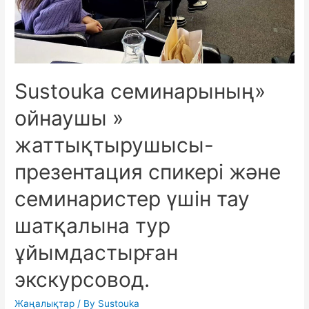
Sustouka семинарының»
ойнаушы »
жаттықтырушысы-
презентация спикері және
семинаристер үшін тау
шатқалына тур
ұйымдастырған
экскурсовод.
Жаңалықтар
/ By
Sustouka