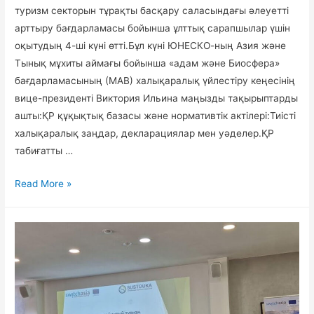
туризм секторын тұрақты басқару саласындағы әлеуетті
арттыру бағдарламасы бойынша ұлттық сарапшылар үшін
оқытудың 4-ші күні өтті.Бұл күні ЮНЕСКО-ның Азия және
Тынық мұхиты аймағы бойынша «адам және Биосфера»
бағдарламасының (МАВ) халықаралық үйлестіру кеңесінің
вице-президенті Виктория Ильина маңызды тақырыптарды
ашты:ҚР құқықтық базасы және нормативтік актілері:Тиісті
халықаралық заңдар, декларациялар мен уәделер.ҚР
табиғатты …
Халықаралық
Read More »
кеңестің
Вице-
президенті
ересек
адам
ретінде
байсалды