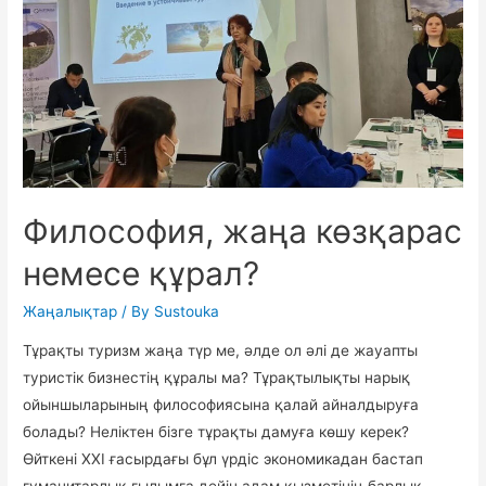
болды
Философия, жаңа көзқарас
немесе құрал?
Жаңалықтар
/ By
Sustouka
Тұрақты туризм жаңа түр ме, әлде ол әлі де жауапты
туристік бизнестің құралы ма? Тұрақтылықты нарық
ойыншыларының философиясына қалай айналдыруға
болады? Неліктен бізге тұрақты дамуға көшу керек?
Өйткені ХХІ ғасырдағы бұл үрдіс экономикадан бастап
гуманитарлық ғылымға дейін адам қызметінің барлық