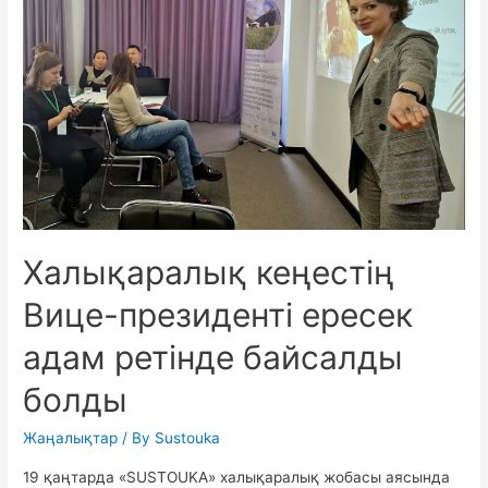
спикері
және
семинаристер
үшін
тау
шатқалына
тур
ұйымдастырған
экскурсовод.
Халықаралық кеңестің
Вице-президенті ересек
адам ретінде байсалды
болды
Жаңалықтар
/ By
Sustouka
19 қаңтарда «SUSTOUKA» халықаралық жобасы аясында