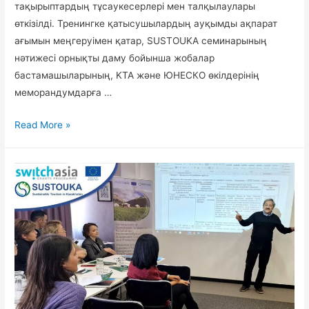
тақырыптардың тұсаукесерлері мен талқылаулары
өткізілді. Тренингке қатысушылардың ауқымды ақпарат
ағымын меңгеруімен қатар, SUSTOUKA семинарының
нәтижесі орнықты даму бойынша жобалар
бастамашыларының, KTA және ЮНЕСКО өкілдерінің
меморандумдарға …
5
Read More »
күндік
марафон
Семинар
SUSTOUKA
=
Білім
+
Мәре
сызығындағы
меморандумдар.