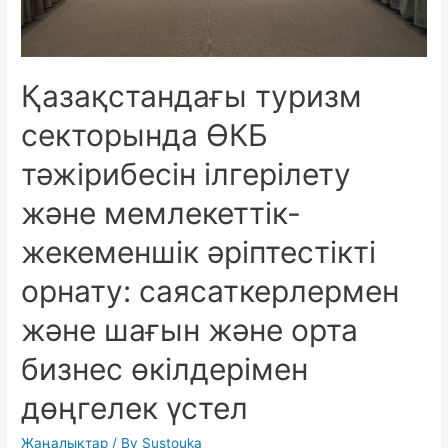
Қазақстандағы туризм
секторында ӨКБ
тәжірибесін ілгерілету
және мемлекеттік-
жекеменшік әріптестікті
орнату: саясаткерлермен
және шағын және орта
бизнес өкілдерімен
дөңгелек үстел
Жаңалықтар
/ By
Sustouka